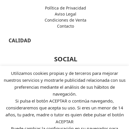
Política de Privacidad
Aviso Legal
Condiciones de Venta
Contacto
CALIDAD
SOCIAL
Facebook
Utilizamos cookies propias y de terceros para mejorar
Instagram
nuestros servicios y mostrarle publicidad relacionada con sus
Twiter
preferencias mediante el análisis de sus hábitos de
Linkedin
navegación.
Si pulsa el botón ACEPTAR o continúa navegando,
FORMAS DE PAGO
consideraremos que acepta su uso. Si eres un menor de 14
años, tu padre, madre o tutor es quien debe pulsar el botón
ACEPTAR
Puede cambiar la configuración en su navegador para