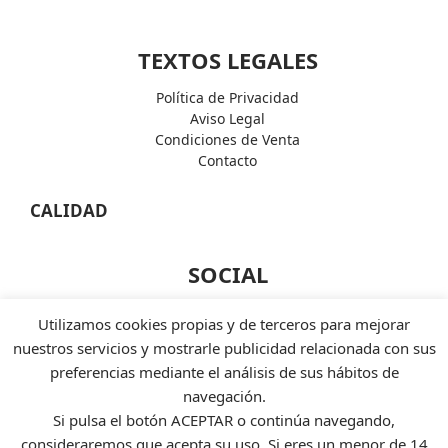
TEXTOS LEGALES
Política de Privacidad
Aviso Legal
Condiciones de Venta
Contacto
CALIDAD
SOCIAL
Facebook
Utilizamos cookies propias y de terceros para mejorar
Instagram
nuestros servicios y mostrarle publicidad relacionada con sus
Twiter
preferencias mediante el análisis de sus hábitos de
Linkedin
navegación.
Si pulsa el botón ACEPTAR o continúa navegando,
FORMAS DE PAGO
consideraremos que acepta su uso. Si eres un menor de 14